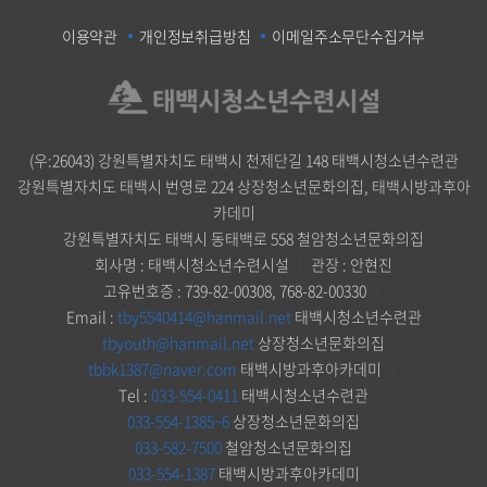
이용약관
개인정보취급방침
이메일주소무단수집거부
(우:26043) 강원특별자치도 태백시 천제단길 148 태백시청소년수련관
강원특별자치도 태백시 번영로 224 상장청소년문화의집, 태백시방과후아
카데미
｜
강원특별자치도 태백시 동태백로 558 철암청소년문화의집
회사명 : 태백시청소년수련시설
｜
관장 : 안현진
고유번호증 : 739-82-00308, 768-82-00330
｜
Email :
tby5540414@hanmail.net
태백시청소년수련관
tbyouth@hanmail.net
상장청소년문화의집
tbbk1387@naver.com
태백시방과후아카데미
｜
Tel :
033-554-0411
태백시청소년수련관
033-554-1385~6
상장청소년문화의집
033-582-7500
철암청소년문화의집
033-554-1387
태백시방과후아카데미