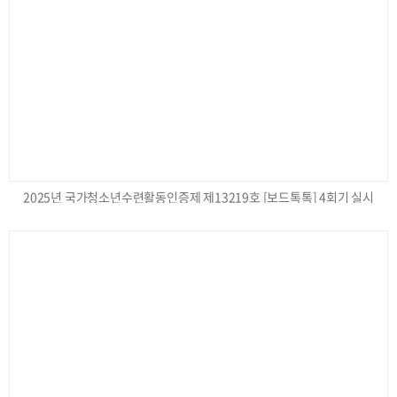
2025년 국가청소년수련활동인증제 제13219호 [보드톡톡] 4회기 실시