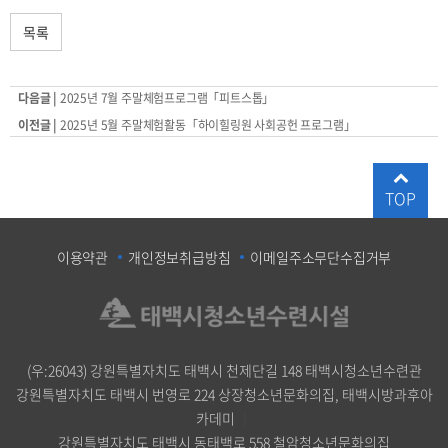
목록
다음글 |
2025년 7월 주말체험프로그램「피트스톱」
이전글 |
2025년 5월 주말체험활동「하이힐링원 사회공헌 프로그램」
TOP
이용약관
개인정보취급방침
이메일주소무단수집거부
(우:26043) 강원특별자치도 태백시 천제단길 148 태백시청소년수련관
강원특별자치도 태백시 번영로 224 상장청소년문화의집, 태백시방과후아
카데미
｜
강원특별자치도 태백시 동태백로 558 철암청소년문화의집