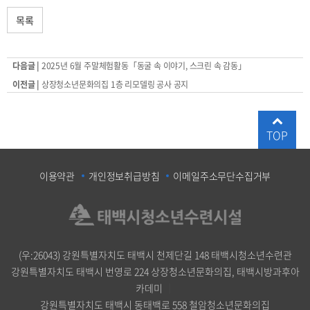
목록
다음글 |
2025년 6월 주말체험활동「동굴 속 이야기, 스크린 속 감동」
이전글 |
상장청소년문화의집 1층 리모델링 공사 공지
TOP
이용약관
개인정보취급방침
이메일주소무단수집거부
(우:26043) 강원특별자치도 태백시 천제단길 148 태백시청소년수련관
강원특별자치도 태백시 번영로 224 상장청소년문화의집, 태백시방과후아
카데미
｜
강원특별자치도 태백시 동태백로 558 철암청소년문화의집