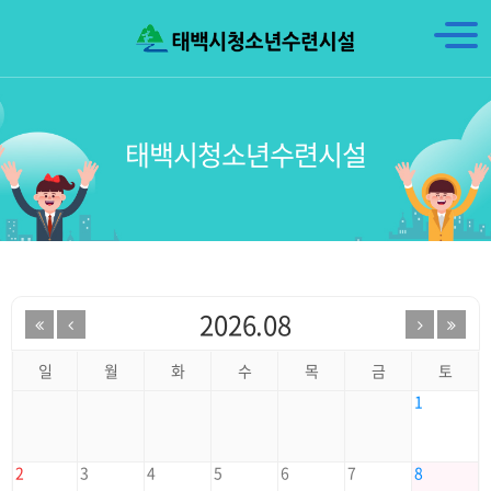
태백시청소년수련시설
2026.08
일
월
화
수
목
금
토
1
2
3
4
5
6
7
8