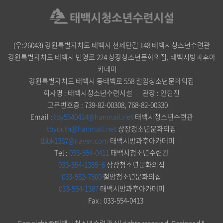
(우:26043) 강원특별자치도 태백시 천제단길 148 태백시청소년수련관
강원특별자치도 태백시 번영로 224 상장청소년문화의집, 태백시방과후아
카데미
｜
강원특별자치도 태백시 동태백로 558 철암청소년문화의집
회사명 : 태백시청소년수련시설
｜
관장 : 안현진
고유번호증 : 739-82-00308, 768-82-00330
｜
Email :
tby5540414@hanmail.net
태백시청소년수련관
tbyouth@hanmail.net
상장청소년문화의집
tbbk1387@naver.com
태백시방과후아카데미
｜
Tel :
033-554-0411
태백시청소년수련관
033-554-1385~6
상장청소년문화의집
033-582-7500
철암청소년문화의집
033-554-1387
태백시방과후아카데미
｜
Fax : 033-554-0413
Copyright © 태백시청소년수련관 All rights reserved.
Designed &