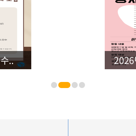
수..
202