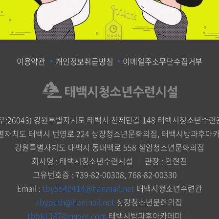
이용약관
개인정보취급방침
이메일주소무단수집거부
(우:26043) 강원특별자치도 태백시 천제단길 148 태백시청소년수련
별자치도 태백시 번영로 224 상장청소년문화의집, 태백시방과후아
강원특별자치도 태백시 동태백로 558 철암청소년문화의집
회사명 : 태백시청소년수련시설
｜
관장 : 안현진
고유번호증 : 739-82-00308, 768-82-00330
｜
Email :
tby5540414@hanmail.net
태백시청소년수련관
tbyouth@hanmail.net
상장청소년문화의집
tbbk1387@naver.com
태백시방과후아카데미
｜