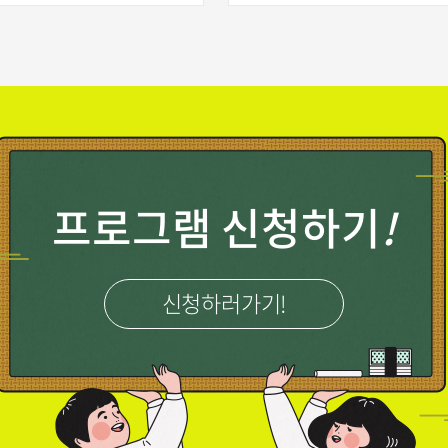
2026년 상장청소년문화의집 청소년운영위원회 참가자 모집합니다~..
2025년 태백시청소년방과후아카데미 급식위탁공급업체 선정 결과 ..
＞
＞
＞
 진행
＞
＞
＞
철암청소년문화의집 청소년운영위원회·청소년동아리 위촉식 및 발..
2026년 상장청소년문화의집 바둑영재교실참가기관(어린이집) 모집..
＞
＞
＞
프로그램 신청하기
!
신청하러가기!