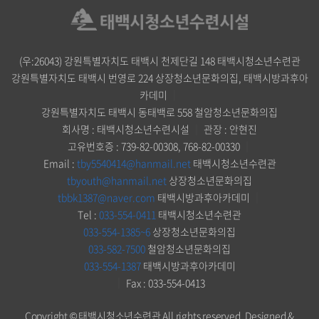
(우:26043) 강원특별자치도 태백시 천제단길 148 태백시청소년수련관
강원특별자치도 태백시 번영로 224 상장청소년문화의집, 태백시방과후아
카데미
｜
강원특별자치도 태백시 동태백로 558 철암청소년문화의집
회사명 : 태백시청소년수련시설
｜
관장 : 안현진
고유번호증 : 739-82-00308, 768-82-00330
｜
Email :
tby5540414@hanmail.net
태백시청소년수련관
tbyouth@hanmail.net
상장청소년문화의집
tbbk1387@naver.com
태백시방과후아카데미
｜
Tel :
033-554-0411
태백시청소년수련관
033-554-1385~6
상장청소년문화의집
033-582-7500
철암청소년문화의집
033-554-1387
태백시방과후아카데미
｜
Fax : 033-554-0413
Copyright © 태백시청소년수련관 All rights reserved.
Designed &