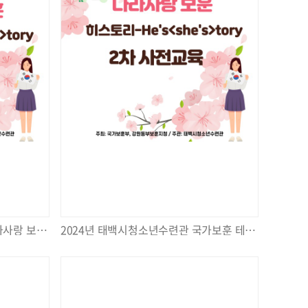
2024년 태백시청소년수련관 나라사랑 보훈(He’s<she’s>tory) 1차 호국탐방
2024년 태백시청소년수련관 국가보훈 테마활동 나라사랑 보훈(히스토리-He's<she's>tory) 2차 사전교육 진행