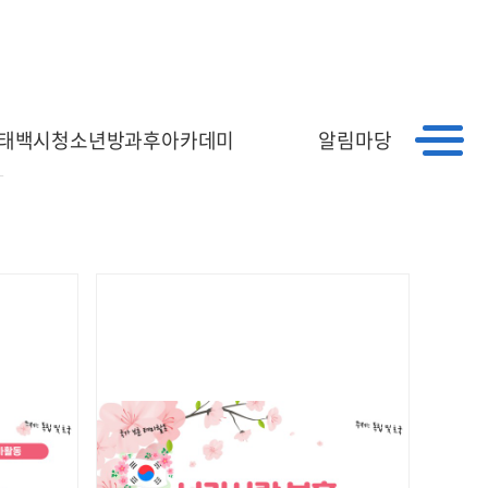
｜
｜
HOME
회원가입
로그인
진
태백시청소년방과후아카데미
알림마당