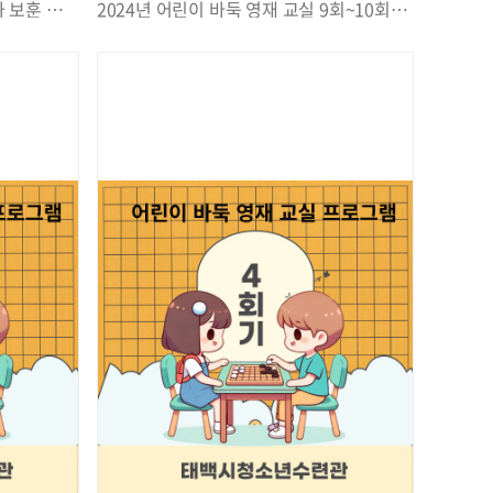
2024년 태백시청소년수련관 국가 보훈 테마활동 나라사랑 보훈(He's<she's>tory) 1차 사전교육 및 오리엔테이션
2024년 어린이 바둑 영재 교실 9회~10회기 평가