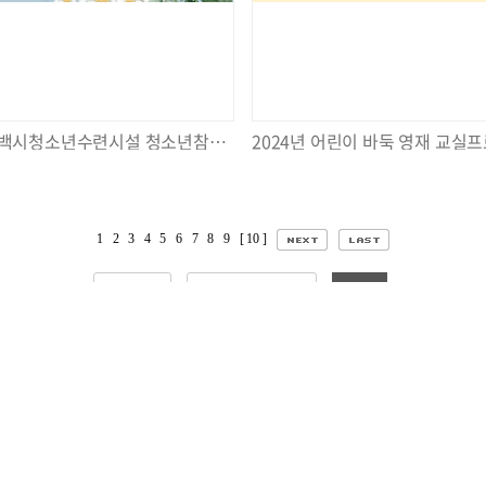
2024년 태백시청소년수련시설 청소년참여기구 위촉식 및 청소년동아리 발대식
1
2
3
4
5
6
7
8
9
[ 10 ]
검색