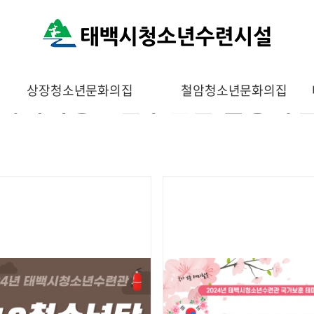
태백시청소년수련관 활동사
상장청소년문화의집
철암청소년문화의집