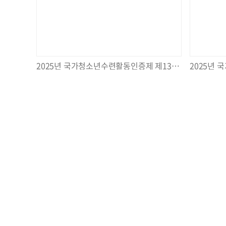
2025년 국가청소년수련활동인증제 제13219호 [보드톡톡] 2회기 실시