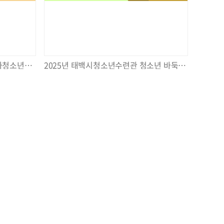
2025년 태백시청소년수련관 국가청소년수련활동인증 제13220호 제과해보겠습니다. 1회 실시
2025년 태백시청소년수련관 청소년 바둑 영재 교실 28회 실시
TOP