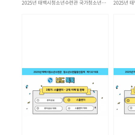
2025년 태백시청소년수련관 국가청소년수련활동인증 제13220호 제과해보겠습니다. 3회 실시