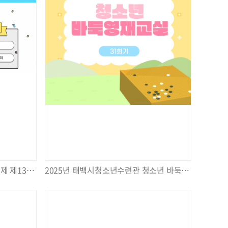
2025년 국가청소년수련활동인증제 제13219호 [보드톡톡] 3회기 실시
2025년 태백시청소년수련관 청소년 바둑 영재 교실 31회 실시