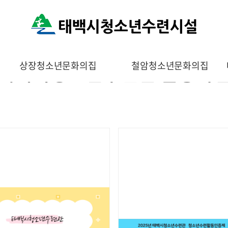
태백시청소년수련관 활동사
상장청소년문화의집
철암청소년문화의집