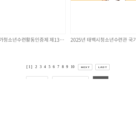
2025년 국가청소년수련활동인증제 제13219호 [보드톡톡] 1회기 실시
[ 1 ]
2
3
4
5
6
7
8
9
10
검색