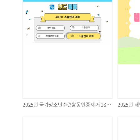
2025년 국가청소년수련활동인증제 제13219호 [보드톡톡] 4회기 실시