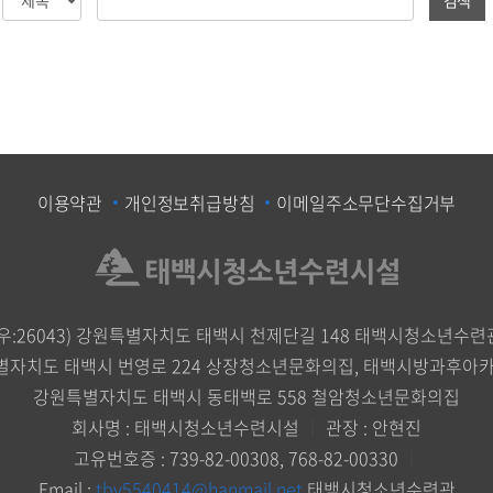
이용약관
개인정보취급방침
이메일주소무단수집거부
(우:26043) 강원특별자치도 태백시 천제단길 148 태백시청소년수련
별자치도 태백시 번영로 224 상장청소년문화의집, 태백시방과후아
강원특별자치도 태백시 동태백로 558 철암청소년문화의집
회사명 : 태백시청소년수련시설
｜
관장 : 안현진
고유번호증 : 739-82-00308, 768-82-00330
｜
Email :
tby5540414@hanmail.net
태백시청소년수련관