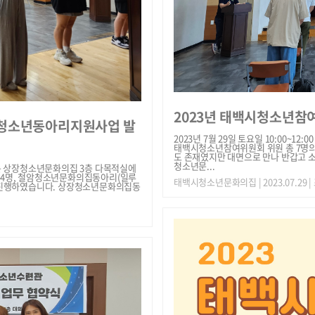
2023년 태백시청소년참
 [청소년동아리지원사업 발
2023년 7월 29일 토요일 10:00
태백시청소년참여위원회 위원 총 7명
도 존재였지만 대면으로 만나 반갑고 소
청소년문...
에서는 상장청소년문화의집 3층 다목적실에
총24명, 철암청소년문화의집동아리(일루
태백시청소년문화의집
| 2023.07.29 
 진행하였습니다. 상장청소년문화의집동