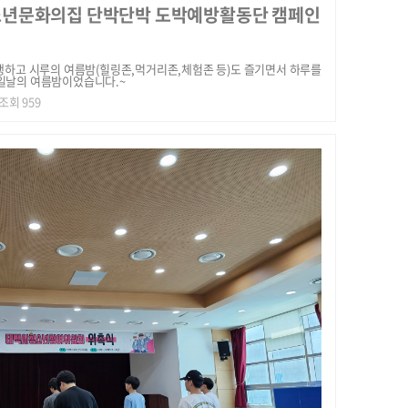
청소년문화의집 단박단박 도박예방활동단 캠페인
하고 시루의 여름밤(힐링존,먹거리존,체험존 등)도 즐기면서 하루를
4일날의 여름밤이었습니다.~
| 조회 959