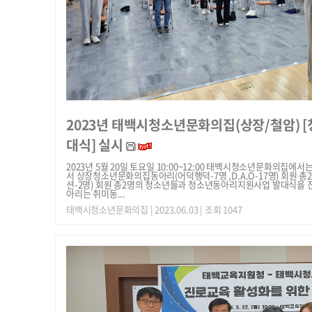
2023년 태백시청소년문화의집(상장/철암)
대식] 실시
2023년 5월 20일 토요일 10:00~12:00 태백시청소년문화의집
서 상장청소년문화의집동아리(어덕행덕-7명 ,D.A.O-17명) 회원 
션-2명) 회원 총2명의 청소년들과 청소년동아리지원사업 발대식을
아리는 취미동...
태백시청소년문화의집
| 2023.06.03 | 조회 1047