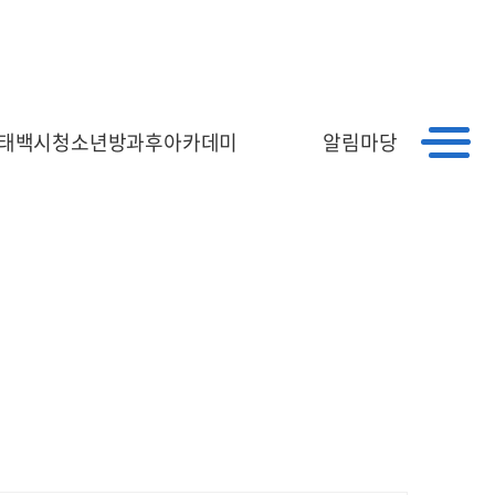
｜
｜
HOME
회원가입
로그인
태백시청소년방과후아카데미
알림마당