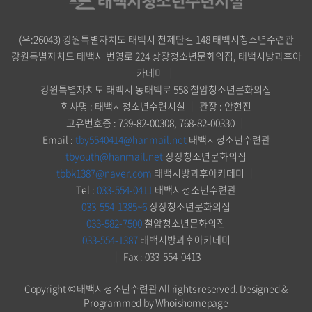
(우:26043) 강원특별자치도 태백시 천제단길 148 태백시청소년수련관
강원특별자치도 태백시 번영로 224 상장청소년문화의집, 태백시방과후아
카데미
｜
강원특별자치도 태백시 동태백로 558 철암청소년문화의집
회사명 : 태백시청소년수련시설
｜
관장 : 안현진
고유번호증 : 739-82-00308, 768-82-00330
｜
Email :
tby5540414@hanmail.net
태백시청소년수련관
tbyouth@hanmail.net
상장청소년문화의집
tbbk1387@naver.com
태백시방과후아카데미
｜
Tel :
033-554-0411
태백시청소년수련관
033-554-1385~6
상장청소년문화의집
033-582-7500
철암청소년문화의집
033-554-1387
태백시방과후아카데미
｜
Fax : 033-554-0413
Copyright © 태백시청소년수련관 All rights reserved.
Designed &
Programmed by Whoishomepage