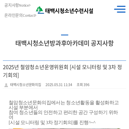
공지사항
Notice
온라인문의
Contact
태백시청소년방과후아카데미 공지사항
2025년 철암청소년운영위원회 [시설 모니터링 및 3차 정
기회의]
태백시청소년문화의집
2025.05.31 11:34
조회 396
철암청소년문화의집에서는 청소년활동을 활성화하고
시설 부분에서
참여 청소년들의
안전하고 편리한 공간 구성하기 위하
여
[
시설 모니터링
및
3
차 정기회의
]
를
진행^~^