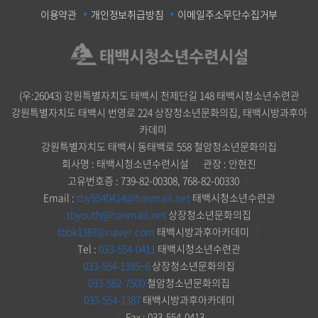
이용약관
개인정보취급방침
이메일주소무단수집거부
(우:26043) 강원특별자치도 태백시 천제단길 148 태백시청소년수련관
강원특별자치도 태백시 번영로 224 상장청소년문화의집, 태백시방과후아
카데미
｜
강원특별자치도 태백시 동태백로 558 철암청소년문화의집
회사명 : 태백시청소년수련시설
｜
관장 : 안현진
고유번호증 : 739-82-00308, 768-82-00330
｜
Email :
tby5540414@hanmail.net
태백시청소년수련관
tbyouth@hanmail.net
상장청소년문화의집
tbbk1387@naver.com
태백시방과후아카데미
｜
Tel :
033-554-0411
태백시청소년수련관
033-554-1385~6
상장청소년문화의집
033-582-7500
철암청소년문화의집
033-554-1387
태백시방과후아카데미
｜
Fax : 033-554-0413