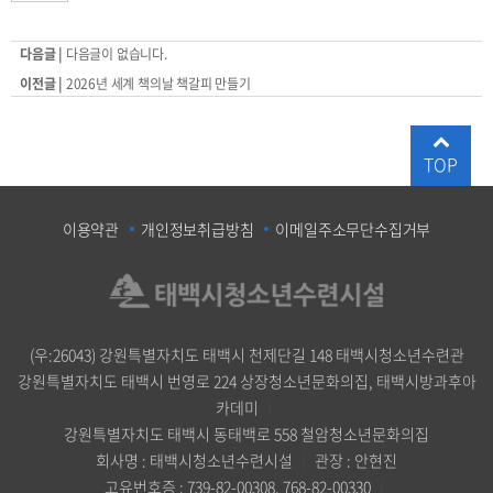
다음글 |
다음글이 없습니다.
이전글 |
2026년 세계 책의날 책갈피 만들기
TOP
이용약관
개인정보취급방침
이메일주소무단수집거부
(우:26043) 강원특별자치도 태백시 천제단길 148 태백시청소년수련관
강원특별자치도 태백시 번영로 224 상장청소년문화의집, 태백시방과후아
카데미
｜
강원특별자치도 태백시 동태백로 558 철암청소년문화의집
회사명 : 태백시청소년수련시설
｜
관장 : 안현진
고유번호증 : 739-82-00308, 768-82-00330
｜