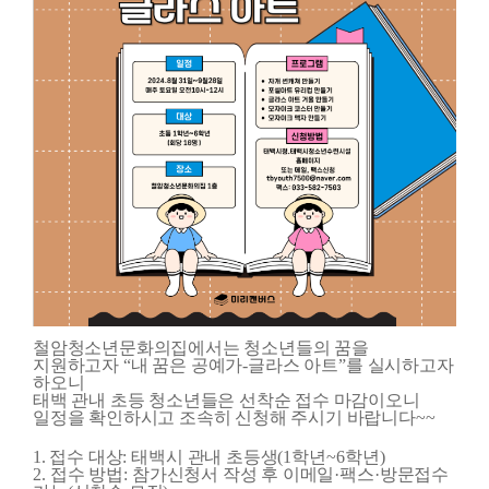
철암청소년문화의집에서는 청소년들의 꿈을
지원하고자
“
내 꿈은 공예가
-
글라스 아트
”
를 실시하고자
하오니
태백 관내 초등 청소년들은 선착순 접수 마감이오니
일정을 확인하시고 조속히 신청해 주시기 바랍니다
~~
1. 접수 대상
:
태백시 관내 초등생
(1
학년
~6
학년
)
2.
접수 방법
:
참가신청서 작성 후 이메일
·
팩스
·
방문접수