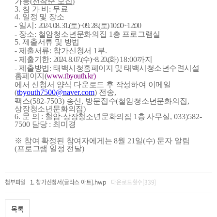
가능
(
선착순 모집
)
3.
참 가 비
:
무료
4.
일정 및 장소
-
일시
:
2024. 08. 31.(
토
)~09. 28.(
토
) 10:00~12:00
-
장소
:
철암청소년문화의집
1
층 프로그램실
5.
제출서류 및 방법
-
제출서류
:
참가신청서
1
부
.
-
제출기한
:
2024. 8. 07.(
수
)~8. 20.(
화
)
18:00
까지
-
제출방법
:
태백시청홈페이지 및 태백시청소년수련시설
홈페이지
(
www.tbyouth.kr)
에서 신청서 양식 다운로드 후 작성하여 이메일
(
tbyouth7500@naver.com
)
전송
,
팩스
(582-7503)
송신
,
방문접수
(
철암청소년문화의집
,
상장청소년문화의집
)
6.
문 의
:
철암
·
상장청소년문화의집
1
층 사무실
, 033)582-
7500
담당
:
최미경
※
참여 확정된 참여자에게는
8
월
21
일
(
수
)
문자 알림
(
프로그램 일정 전달
)
첨부파일
참가신청서(글라스 아트).hwp
다운로드횟수[339]
목록