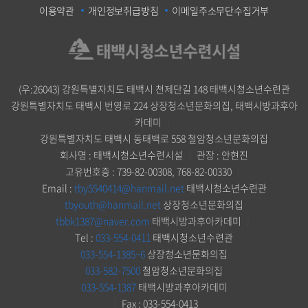
이용약관
개인정보취급방침
이메일주소무단수집거부
(우:26043) 강원특별자치도 태백시 천제단길 148 태백시청소년수련관
강원특별자치도 태백시 번영로 224 상장청소년문화의집, 태백시방과후아
카데미
｜
강원특별자치도 태백시 동태백로 558 철암청소년문화의집
회사명 : 태백시청소년수련시설
｜
관장 : 안현진
고유번호증 : 739-82-00308, 768-82-00330
｜
Email :
tby5540414@hanmail.net
태백시청소년수련관
tbyouth@hanmail.net
상장청소년문화의집
tbbk1387@naver.com
태백시방과후아카데미
｜
Tel :
033-554-0411
태백시청소년수련관
033-554-1385~6
상장청소년문화의집
033-582-7500
철암청소년문화의집
033-554-1387
태백시방과후아카데미
｜
Fax : 033-554-0413