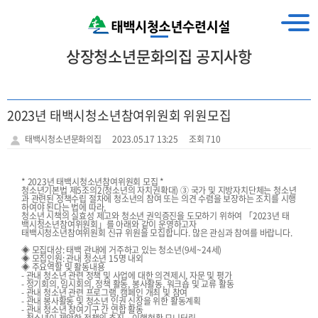
상장청소년문화의집 공지사항
2023년 태백시청소년참여위원회 위원모집
태백시청소년문화의집
2023.05.17 13:25
조회 710
* 2023년 태백시청소년참여위원회 모집 *
청소년기본법 제5조의2(청소년의 자치권확대) ③ 국가 및 지방자치단체는 청소년
과 관련된 정책수립 절차에 청소년의 참여 또는 의견 수렴을 보장하는 조치를 시행
하여야 된다는 법에 따라,
청소년 시책의 실효성 제고와 청소년 권익증진을 도모하기 위하여 「2023년 태
백시청소년참여위원회」를 아래와 같이 운영하고자
태백시청소년참여위원회 신규 위원을 모집합니다. 많은 관심과 참여를 바랍니다.
◈ 모집대상: 태백 관내에 거주하고 있는 청소년(9세~24세)
◈ 모집인원: 관내 청소년 15명 내외
◈ 주요역할 및 활동내용
- 관내 청소년 관련 정책 및 사업에 대한 의견제시, 자문 및 평가
- 정기회의, 임시회의, 정책 활동, 봉사활동, 워크숍 및 교류 활동
- 관내 청소년 관련 프로그램, 캠페인 개최 및 참여
- 관내 봉사활동 및 청소년 인권 신장을 위한 활동계획
- 관내 청소년 참여기구 간 연합 활동