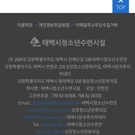
TOP
이용약관
개인정보취급방침
이메일주소무단수집거부
(우:26043) 강원특별자치도 태백시 천제단길 148 태백시청소년수련관
강원특별자치도 태백시 번영로 224 상장청소년문화의집, 태백시방과후아
카데미
｜
강원특별자치도 태백시 동태백로 558 철암청소년문화의집
회사명 : 태백시청소년수련시설
｜
관장 : 안현진
고유번호증 : 739-82-00308, 768-82-00330
｜
Email :
tby5540414@hanmail.net
태백시청소년수련관
tbyouth@hanmail.net
상장청소년문화의집
tbbk1387@naver.com
태백시방과후아카데미
｜
Tel :
033-554-0411
태백시청소년수련관
033-554-1385~6
상장청소년문화의집