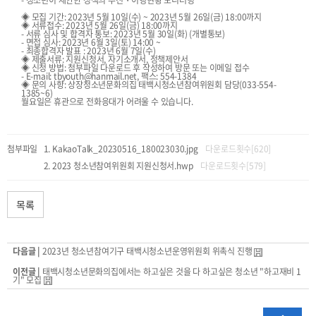
- 청소년이 제안한 정책의 추진・이행현황 모니터링
◈ 모집 기간: 2023년 5월 10일(수) ~ 2023년 5월 26일(금) 18:00까지
◈ 서류접수: 2023년 5월 26일(금) 18:00까지
- 서류 심사 및 합격자 통보: 2023년 5월 30일(화) (개별통보)
- 면접 심사: 2023년 6월 3일(토) 14:00 ~
- 최종합격자 발표 : 2023년 6월 7일(수)
◈ 제출서류: 지원신청서, 자기소개서, 정책제안서
◈ 신청 방법: 첨부파일 다운로드 후 작성하여 방문 또는 이메일 접수
- E-mail: tbyouth@hanmail.net, 팩스: 554-1384
◈ 문의 사항: 상장청소년문화의집 태백시청소년참여위원회 담당(033-554-
1385~6)
월요일은 휴관으로 전화응대가 어려울 수 있습니다.
첨부파일
KakaoTalk_20230516_180023030.jpg
다운로드횟수[620]
2023 청소년참여위원회 지원신청서.hwp
다운로드횟수[579]
목록
다음글 |
2023년 청소년참여기구 태백시청소년운영위원회 위촉식 진행
이전글 |
태백시청소년문화의집에서는 하고싶은 것을 다 하고싶은 청소년 "하고재비 1
기" 모집