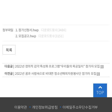
첨부파일
참가신청서.hwp
다운로드횟수[3486]
모집공고.hwp
다운로드횟수[3151]
목록
다음글 |
2022년 창의적 감각 특성화 프로그램“우리들의 목공일지” 참가자 모집
이전글 |
2022년 꿈과 사람속으로 비대면 청소년해외자원봉사단 참가자 모집
TOP
이용약관
개인정보취급방침
이메일주소무단수집거부