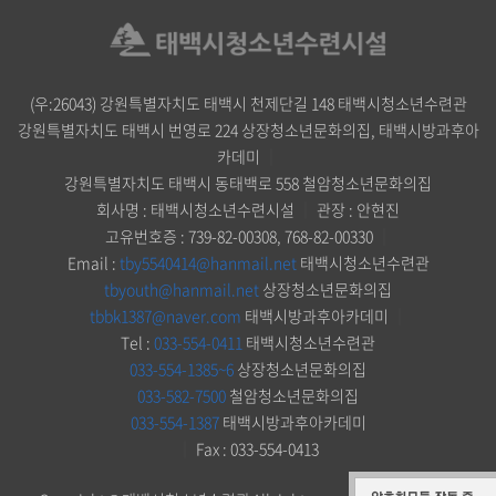
(우:26043) 강원특별자치도 태백시 천제단길 148 태백시청소년수련관
강원특별자치도 태백시 번영로 224 상장청소년문화의집, 태백시방과후아
카데미
｜
강원특별자치도 태백시 동태백로 558 철암청소년문화의집
회사명 : 태백시청소년수련시설
｜
관장 : 안현진
고유번호증 : 739-82-00308, 768-82-00330
｜
Email :
tby5540414@hanmail.net
태백시청소년수련관
tbyouth@hanmail.net
상장청소년문화의집
tbbk1387@naver.com
태백시방과후아카데미
｜
Tel :
033-554-0411
태백시청소년수련관
033-554-1385~6
상장청소년문화의집
033-582-7500
철암청소년문화의집
033-554-1387
태백시방과후아카데미
｜
Fax : 033-554-0413