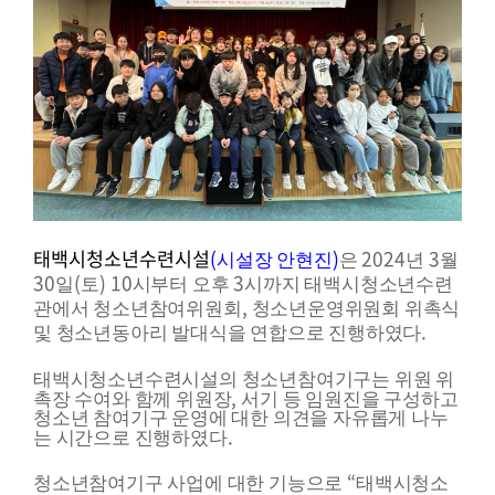
태백시청소년수련시설
(
)
2024
3
시설장 안현진
은
년
월
30
(
) 10
3
일
토
시부터 오후
시까지 태백시청소년수련
,
관에서 청소년참여위원회
청소년운영위원회 위촉식
.
및 청소년동아리 발대식을 연합으로 진행하였다
태백시청소년수련시설의 청소년참여기구는 위원 위
,
촉장 수여와 함께 위원장
서기 등 임원진을 구성하고
청소년 참여기구 운영에 대한 의견을 자유롭게 나누
.
는 시간으로 진행하였다
“
청소년참여기구 사업에 대한 기능으로
태백시청소