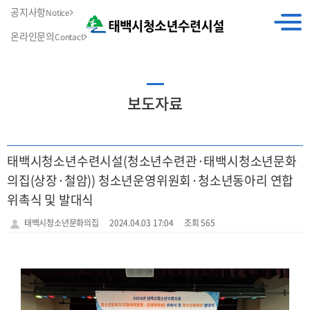
공지사항
Notice
온라인문의
Contact
보도자료
태백시청소년수련시설(청소년수련관·태백시청소년문화
의집(상장·철암)) 청소년운영위원회·청소년동아리 연합
위촉식 및 발대식
태백시청소년문화의집
2024.04.03 17:04
조회 565