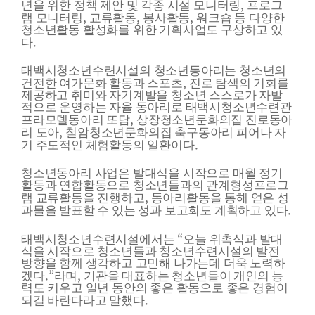
,
년을 위한 정책 제안 및 각종 시설 모니터링
프로그
,
,
,
램 모니터링
교류활동
봉사활동
워크숍 등 다양한
청소년활동 활성화를 위한 기획사업도 구상하고 있
.
다
태백시청소년수련시설의 청소년동아리는 청소년의
,
건전한 여가문화 활동과 스포츠
진로 탐색의 기회를
제공하고 취미와 자기계발을 청소년 스스로가 자발
적으로 운영하는 자율 동아리로 태백시청소년수련관
,
프라모델동아리 또담
상장청소년문화의집 진로동아
,
리 도아
철암청소년문화의집 축구동아리 피어나 자
.
기 주도적인 체험활동의 일환이다
청소년동아리 사업은 발대식을 시작으로 매월 정기
활동과 연합활동으로 청소년들과의 관계형성프로그
,
램 교류활동을 진행하고
동아리활동을 통해 얻은 성
.
과물을 발표할 수 있는 성과 보고회도 계획하고 있다
“
태백시청소년수련시설에서는
오늘 위촉식과 발대
식을 시작으로 청소년들과 청소년수련시설의 발전
방향을 함께 생각하고 고민해 나가는데 더욱 노력하
.”
,
겠다
라며
기관을 대표하는 청소년들이 개인의 능
력도 키우고 일년 동안의 좋은 활동으로 좋은 경험이
.
되길 바란다라고 말했다