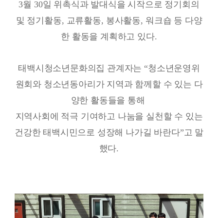
3
월
30
일 위촉식과 발대식을 시작으로 정기회의
및 정기활동
,
교류활동
,
봉사활동
,
워크숍 등 다양
한 활동을 계획하고 있다
.
태백시청소년문화의집 관계자는
“
청소년운영위
원회와 청소년동아리가 지역과 함께할 수 있는 다
양한 활동들을 통해
지역사회에 적극 기여하고 나눔을 실천할 수 있는
건강한 태백시민으로 성장해 나가길 바란다
”
고 말
했다
.