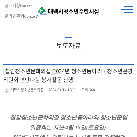
공지사항
Notice
온라인문의
Contact
보도자료
[철암청소년문화의집]2024년 청소년동아리ㆍ청소년운영
위원회 연탄나눔 봉사활동 진행
태백시청소년문화의집
2024.04.14 15:51
조회 648
철암청소년문화의집 청소년동아리와 청소년운영
위원회는 지난
4
월
13
일
(
토요일
)