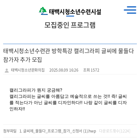
모집중인 프로그램
태백시청소년수련관 방학특강 캘리그라피 글씨에 물들다
참가자 추가 모집
태백시청소년문화의집
2025.08.09 16:26
조회 1572
캘리그라피가 뭔지 궁금해?
캘리그라피는 글씨를 아름답고 예술적으로 쓰는 것!! 즉! 글씨
를 적는다가 아닌 글씨를 디자인하다!! 나랑 같이 글씨를 디자
인하자!!
첨부파일
글씨에_물들다_프로그램_참가_신청서 (1).hwp
다운로드횟수[1224]