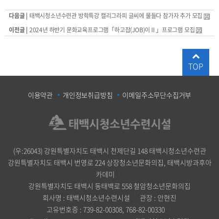
다음글 |
태백시청소년수련관 방학특강 캘리그라피 글씨에 물들다 참가자 추가 모집
이전글 |
2024년 하반기 문화교육프로그램「하고잡(JOB)이Ⅱ」프로그램 모집
TOP
이용약관
개인정보취급방침
이메일주소무단수집거부
(우:26043) 강원특별자치도 태백시 천제단길 148 태백시청소년수련관
강원특별자치도 태백시 번영로 224 상장청소년문화의집, 태백시방과후아
카데미
｜
강원특별자치도 태백시 동태백로 558 철암청소년문화의집
회사명 : 태백시청소년수련시설
｜
관장 : 안현진
고유번호증 : 739-82-00308, 768-82-00330
｜