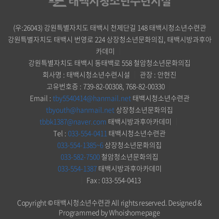
(우:26043) 강원특별자치도 태백시 천제단길 148 태백시청소년수련관
강원특별자치도 태백시 번영로 224 상장청소년문화의집, 태백시방과후아
카데미
｜
강원특별자치도 태백시 동태백로 558 철암청소년문화의집
회사명 : 태백시청소년수련시설
｜
관장 : 안현진
고유번호증 : 739-82-00308, 768-82-00330
｜
Email :
tby5540414@hanmail.net
태백시청소년수련관
tbyouth@hanmail.net
상장청소년문화의집
tbbk1387@naver.com
태백시방과후아카데미
｜
Tel :
033-554-0411
태백시청소년수련관
033-554-1385~6
상장청소년문화의집
033-582-7500
철암청소년문화의집
033-554-1387
태백시방과후아카데미
｜
Fax : 033-554-0413
Copyright © 태백시청소년수련관 All rights reserved.
Designed &
Programmed by Whoishomepage