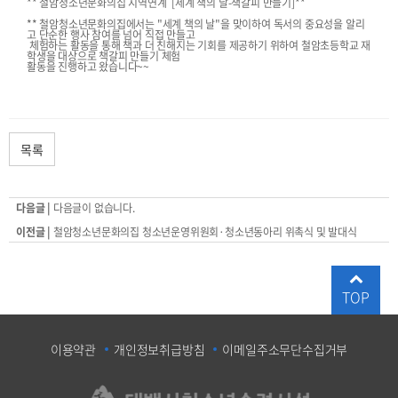
** 철암청소년문화의집 지역연계 [세계 책의 날-책갈피 만들기]**
** 철암청소년문화의집에서는 "세계 책의 날"을 맞이하여 독서의 중요성을 알리
고 단순한 행사 참여를 넘어 직접 만들고
체험하는 활동을 통해 책과 더 친해지는 기회를 제공하기 위하여 철암초등학교 재
학생을 대상으로 책갈피 만들기 체험
활동을 진행하고 왔습니다~~
목록
다음글 |
다음글이 없습니다.
이전글 |
철암청소년문화의집 청소년운영위원회·청소년동아리 위촉식 및 발대식
TOP
이용약관
개인정보취급방침
이메일주소무단수집거부