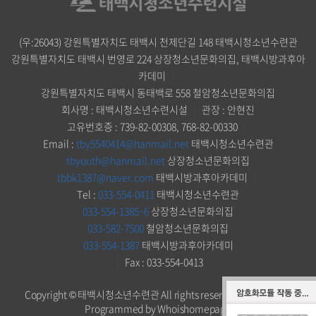
(우:26043) 강원특별자치도 태백시 천제단길 148 태백시청소년수련관
강원특별자치도 태백시 번영로 224 상장청소년문화의집, 태백시방과후아
카데미
｜
강원특별자치도 태백시 동태백로 558 철암청소년문화의집
회사명 : 태백시청소년수련시설
｜
관장 : 안현진
고유번호증 : 739-82-00308, 768-82-00330
｜
Email :
tby5540414@hanmail.net
태백시청소년수련관
tbyouth@hanmail.net
상장청소년문화의집
tbbk1387@naver.com
태백시방과후아카데미
｜
Tel :
033-554-0411
태백시청소년수련관
033-554-1385~6
상장청소년문화의집
033-582-7500
철암청소년문화의집
033-554-1387
태백시방과후아카데미
｜
Fax : 033-554-0413
Copyright © 태백시청소년수련관 All rights reserved.
Designed &
Programmed by Whoishomepage