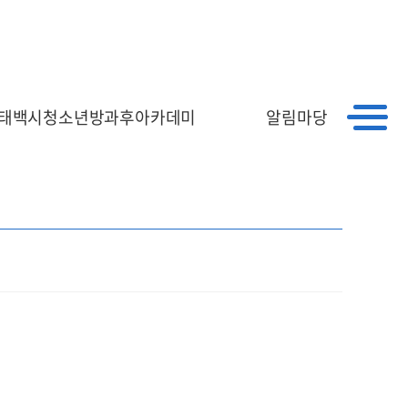
｜
｜
HOME
회원가입
로그인
항
태백시청소년방과후아카데미
알림마당