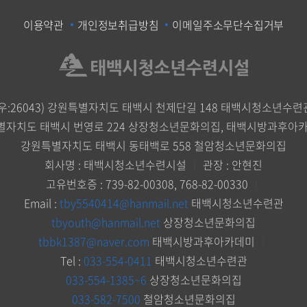
이용약관
개인정보취급방침
이메일주소무단수집거부
(우:26043) 강원특별자치도 태백시 천제단길 148 태백시청소년수련
별자치도 태백시 번영로 224 상장청소년문화의집, 태백시방과후아
강원특별자치도 태백시 동태백로 558 철암청소년문화의집
회사명 : 태백시청소년수련시설
｜
관장 : 안현진
고유번호증 : 739-82-00308, 768-82-00330
｜
Email :
tby5540414@hanmail.net
태백시청소년수련관
tbyouth@hanmail.net
상장청소년문화의집
tbbk1387@naver.com
태백시방과후아카데미
｜
Tel :
033-554-0411
태백시청소년수련관
033-554-1385~6
상장청소년문화의집
033-582-7500
철암청소년문화의집