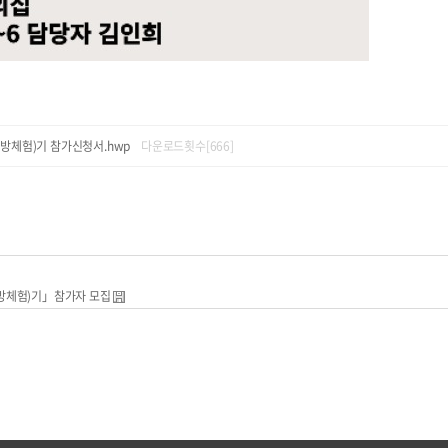
방체험)기 참가신청서.hwp
다운로드횟수[666]
방체험)기」참가자 모집